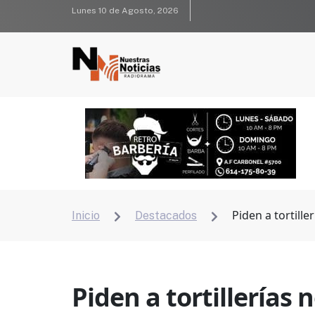
Lunes 10 de Agosto, 2026
Piden a tortille
Inicio
Destacados


Piden a tortillerías 