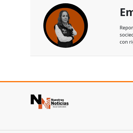
Em
Repor
socie
con ri