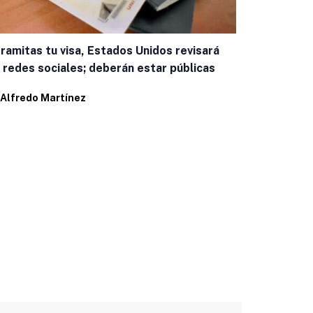
tramitas tu visa, Estados Unidos revisará
 redes sociales; deberán estar públicas
Apoya CANA
Alfredo Martínez
mejorar con
Por
Alonso H