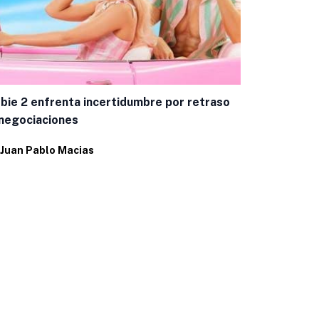
‘Spider-Man:
crítica y a
Por
Juan Pab
bie 2 enfrenta incertidumbre por retraso
negociaciones
Juan Pablo Macias