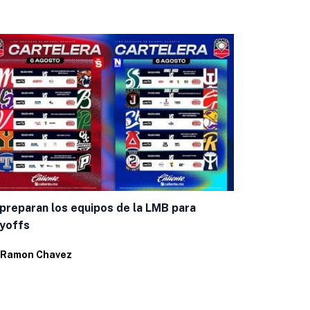
Bravos inici
Leagues Cu
preparan los equipos de la LMB para
yoffs
Por
Ramon C
Ramon Chavez