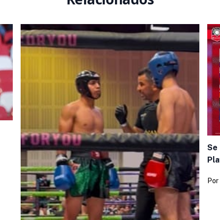
Se 
Pla
Por