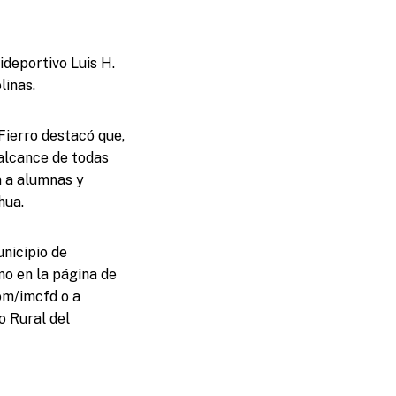
ideportivo Luis H.
linas.
 Fierro destacó que,
 alcance de todas
a a alumnas y
hua.
unicipio de
o en la página de
om/imcfd o a
o Rural del