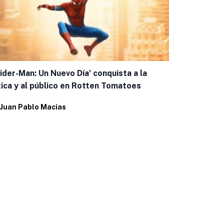
ider-Man: Un Nuevo Día’ conquista a la
tica y al público en Rotten Tomatoes
Juan Pablo Macias
César Costa
escenarios 
Por
Juan Pab