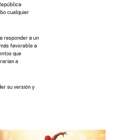
 República
abo cualquier
a responder a un
 más favorable a
entos que
rarían a
der su versión y