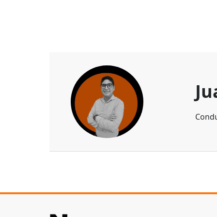
Ju
Condu