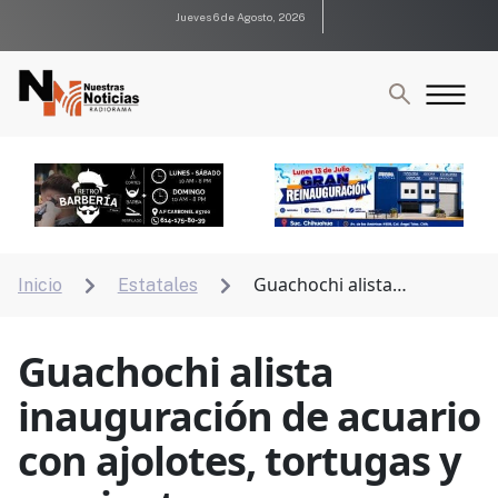
Jueves 6 de Agosto, 2026
Guachochi alista
Inicio
Estatales


inauguración de acuario con ajolotes, tortugas y
serpientes
Guachochi alista
inauguración de acuario
con ajolotes, tortugas y