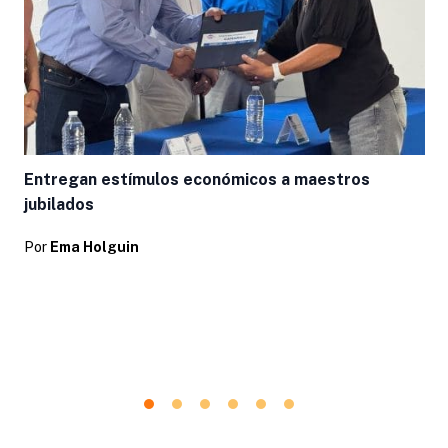
L
Entregan estímulos económicos a maestros
jubilados
Por
Ema Holguin