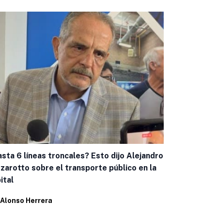
sta 6 líneas troncales? Esto dijo Alejandro
Invita Canac
zarotto sobre el transporte público en la
Plaza Send
ital
Por
Alonso H
Alonso Herrera