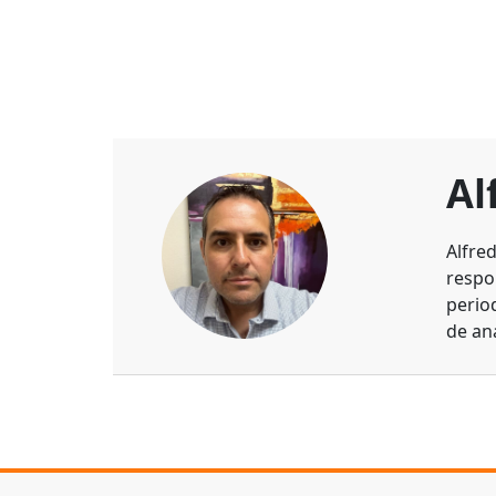
Al
Alfre
respo
perio
de aná