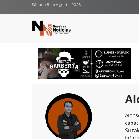
Sábado 8 de Agosto, 2026
Al
Alons
capaci
Su ta
infor