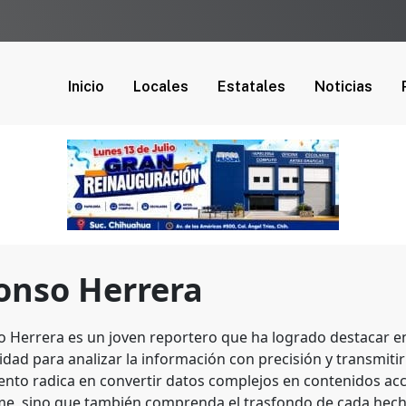
Inicio
Locales
Estatales
Noticias
onso Herrera
o Herrera es un joven reportero que ha logrado destacar en 
dad para analizar la información con precisión y transmitirl
lento radica en convertir datos complejos en contenidos acc
me, sino que también comprenda el trasfondo de cada hech