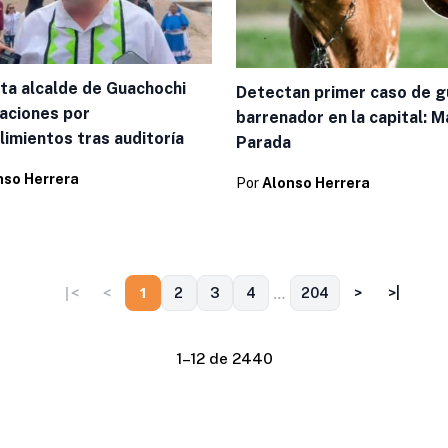
ta alcalde de Guachochi
Detectan primer caso de 
aciones por
barrenador en la capital: 
limientos tras auditoría
Parada
nso Herrera
Por
Alonso Herrera
…
|<
<
1
2
3
4
204
>
>|
1–12 de 2440