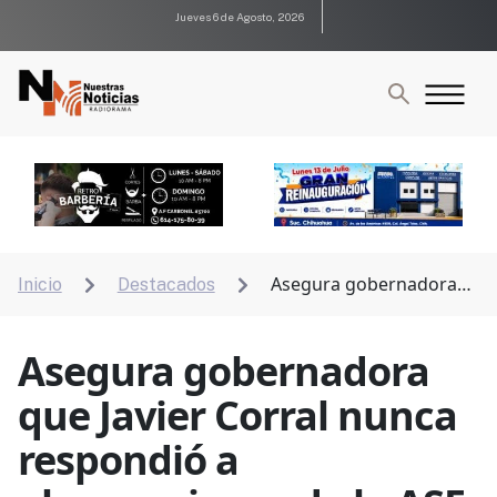
Jueves 6 de Agosto, 2026
Asegura gobernadora
Inicio
Destacados


que Javier Corral nunca respondió a observaciones de
la ASF
Asegura gobernadora
que Javier Corral nunca
respondió a