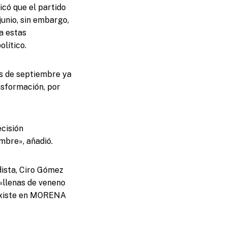
icó que el partido
junio, sin embargo,
a estas
olítico.
es de septiembre ya
nsformación, por
ecisión
mbre», añadió.
ista, Ciro Gómez
«llenas de veneno
e existe en MORENA