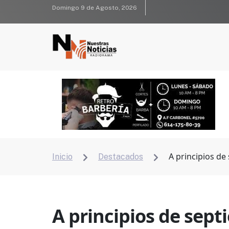
Domingo 9 de Agosto, 2026
A principios de
Inicio
Destacados


A principios de sept