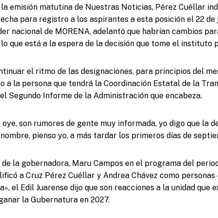
 la emisión matutina de Nuestras Noticias, Pérez Cuéllar ind
echa para registro a los aspirantes a esta posición el 22 de 
íder nacional de MORENA, adelantó que habrían cambios par
lo que está a la espera de la decisión que tome el instituto p
tinuar el ritmo de las designaciones, para principios del m
o a la persona que tendrá la Coordinación Estatal de la Tra
a el Segundo Informe de la Administración que encabeza.
e oye, son rumores de gente muy informada, yo digo que la d
ombre, pienso yo, a más tardar los primeros días de septie
n de la gobernadora, Maru Campos en el programa del period
alificó a Cruz Pérez Cuéllar y Andrea Chávez como personas 
ia», el Edil Juarense dijo que son reacciones a la unidad qu
e ganar la Gubernatura en 2027.