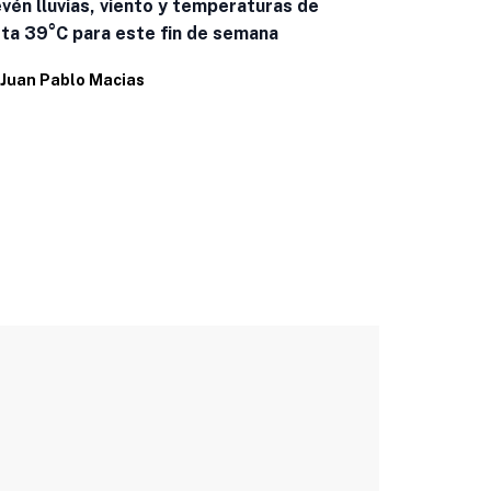
vén lluvias, viento y temperaturas de
Bonilla visi
ta 39°C para este fin de semana
liderazgos
Juan Pablo Macias
Por
Juan Pab