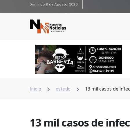
Domingo 9 de Agosto, 2026
13 mil casos de infe
Inicio
estado


13 mil casos de infe