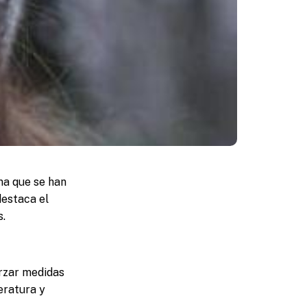
ma que se han
destaca el
s.
orzar medidas
eratura y