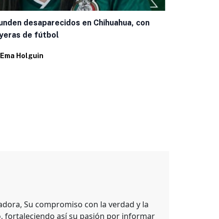
Los detiene
de edad
unden desaparecidos en Chihuahua, con
yeras de fútbol
Por
Ema Holg
Ema Holguin
adora, Su compromiso con la verdad y la
, fortaleciendo así su pasión por informar